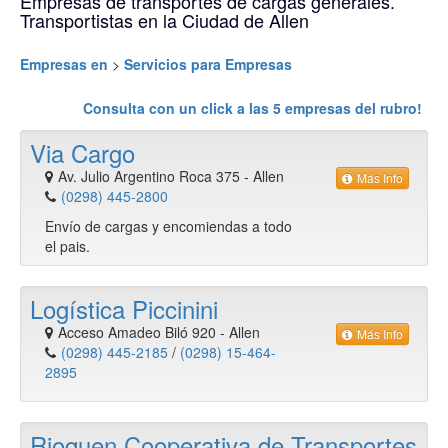
Empresas de transportes de cargas generales.
Transportistas en la Ciudad de Allen
Empresas en
>
Servicios para Empresas
Consulta con un click a las
5
empresas del rubro!
Via Cargo
Av. Julio Argentino Roca 375
-
Allen
Más Info
(0298) 445-2800
Envío de cargas y encomiendas a todo
el pais.
Logística Piccinini
Acceso Amadeo Biló 920
-
Allen
Más Info
(0298) 445-2185
/
(0298) 15-464-
2895
Rioquen Cooperativa de Transportes