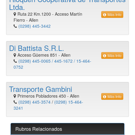
Ltda.
Ruta 22 Km.1200 - Acceso Martín
Más Info
Fierro
-
Allen
(0298) 445-3442
Di Battista S.R.L.
Acceso Güemes 851
-
Allen
Más Info
(0298) 445-0065 / 445-1672 / 15-464-
0752
Transporte Gambini
Primeros Pobladores 450
-
Allen
Más Info
(0298) 445-3574
/
(0298) 15-464-
3241
Rubros Relacionados